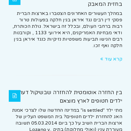
בחזית המאבק
במהלך העשורים האחרונים הצטברו בארצות הברית
פסקי דין רבים נגד איראן בגין חלקה בפעולות טרור
רבות ברחבי העולם, ובכלל זה בישראל. גולת הכותרת,
ודאי מבחינת האמריקנים, היא אירועי 1133 , וקורבנות
רבים הגישו תביעות משפטיות נזיקיות כנגד איראן בגין
חלקה ואף זכו.
קרא עוד
בין החזרה אוטומטית להחזרה שבשיקול דעת של
ילדים חטופים לארץ מוצאם
מתי ילד "is settled" במדינה החדשה שלו לצרכי אמנת
האג להחזרת ילדים חטופים? בית המשפט העליון של
ארצות הברית השיב על כך ביום 05.03.2014 תשובה
מעוררת ענין (ואולי מחלוקת) בתיק .Lozano v.