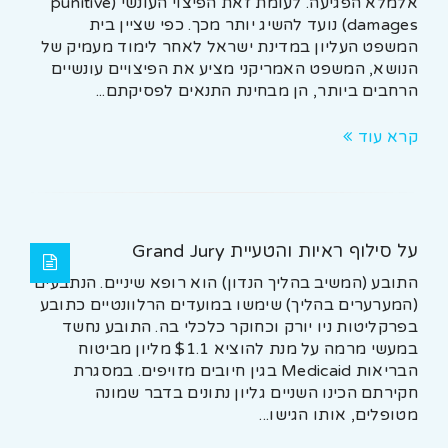
אלמלא הפגיעה. לעומת זאת הפיצוי העונשי (punitive
damages) נועד להשיג יותר מכך. כפי שציין בית
המשפט העליון במדינת ישראל לאחר לימוד מעמיק של
הנושא, המשפט האמריקני מציע את הפיצויים עונשיים
הרחבים ביותר, הן מבחינת התנאים לפסיקתם...
קרא עוד
על סילוף ראיות והטעיית Grand Jury
התובע (המשיב בהליך הנדון) הוא רופא שיניים. הנתבעים
(המערערים בהליך) שימשו במועדים הרלוונטיים כתובע
בפרקליטות ניו יורק וכחוקר כלכלי בה. התובע נחשד
במעשי מרמה על מנת להוציא $1.1 מליון מביטוח
הבריאות Medicaid בגין חיובים מזויפים. במסגרת
חקירתם הכינו השניים גליון נתונים בדבר שמונה
מטופלים, אותו הגישו...