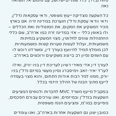
טווח (בדרך כלל שנתיים-שלוש), עם פוטנציאל תשואה
נאה.
כל השקעה מצדיקה ייעוץ משפטי, ודאי עסקאות נדל"ן,
ודאי וודאי עסקת נדל"ן הנערכת במדינה זרה. אם בארץ
מכיר המשקיע את המקום, את המנטליות ואת הכללים –
ולו באופן כללי – אזי במדינה זרה כמו ארה"ב, שם כללי
ההתנהלות שונים לחלוטין, מצוי המשקיע בנחיתות
משמעותית, ועלול לעשות טעויות קשות ומשמעותיות.
לכן מומלץ תמיד להיוועץ בעורך דין, ומשרדנו רוכש לו
עם השנים נסיון רב בייצוג משקיעים ורוכשים בארה"ב.
לעורך דין אדי מאירי רשיון לעריכת דין בניו יורק, ואילו
לעו"ד יאיר-זאב וימיסברג נסיון מעשי במיזם נדל"ן בניו
יורק, ממנו למד רבות אודות התחום, והוא מצוי בעמדה
לייעץ מתוך הבנה של ההליך היזמי בכלל.
במקביל מייעץ משרד MVC לחברות ולגופים המציעים
השקעות בנדל"ן ובמיזמים, ואנו עורכים עבורם הסכמים,
מסייעים במו"מ, ומציעים הגנה משפטית.
כמובן ישנן גם השקעות אחרות בארה"ב, ואנו עומדים